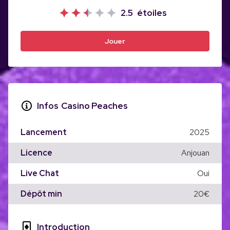
2.5
étoiles
Jouer
Infos
Casino Peaches
Lancement
2025
Licence
Anjouan
Live Chat
Oui
Dépôt min
20€
Introduction