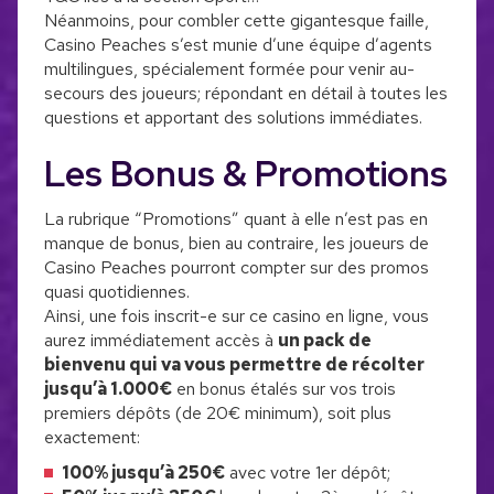
Néanmoins, pour combler cette gigantesque faille,
Casino Peaches s’est munie d’une équipe d’agents
multilingues, spécialement formée pour venir au-
secours des joueurs; répondant en détail à toutes les
questions et apportant des solutions immédiates.
Les Bonus & Promotions
La rubrique “Promotions” quant à elle n’est pas en
manque de bonus, bien au contraire, les joueurs de
Casino Peaches pourront compter sur des promos
quasi quotidiennes.
Ainsi, une fois inscrit-e sur ce casino en ligne, vous
aurez immédiatement accès à
un pack de
bienvenu qui va vous permettre de récolter
jusqu’à 1.000€
en bonus étalés sur vos trois
premiers dépôts (de 20€ minimum), soit plus
exactement:
100% jusqu’à 250€
avec votre 1er dépôt;