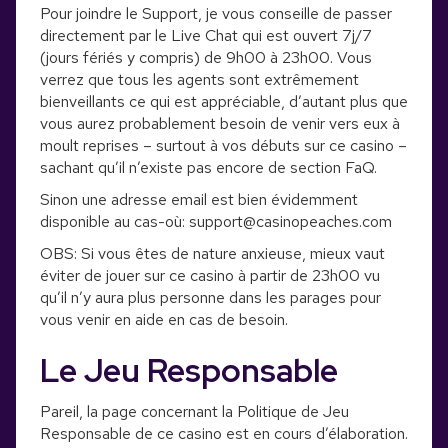
Pour joindre le Support, je vous conseille de passer
directement par le Live Chat qui est ouvert 7j/7
(jours fériés y compris) de 9h00 à 23h00. Vous
verrez que tous les agents sont extrêmement
bienveillants ce qui est appréciable, d’autant plus que
vous aurez probablement besoin de venir vers eux à
moult reprises – surtout à vos débuts sur ce casino –
sachant qu’il n’existe pas encore de section FaQ.
Sinon une adresse email est bien évidemment
disponible au cas-où: support@casinopeaches.com
OBS: Si vous êtes de nature anxieuse, mieux vaut
éviter de jouer sur ce casino à partir de 23h00 vu
qu’il n’y aura plus personne dans les parages pour
vous venir en aide en cas de besoin.
Le Jeu Responsable
Pareil, la page concernant la Politique de Jeu
Responsable de ce casino est en cours d’élaboration.