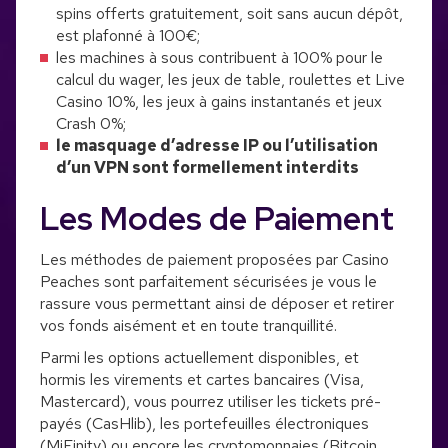
spins offerts gratuitement, soit sans aucun dépôt,
est plafonné à 100€;
les machines à sous contribuent à 100% pour le
calcul du wager, les jeux de table, roulettes et Live
Casino 10%, les jeux à gains instantanés et jeux
Crash 0%;
le masquage d’adresse IP ou l’utilisation
d’un VPN sont formellement interdits
Les Modes de Paiement
Les méthodes de paiement proposées par Casino
Peaches sont parfaitement sécurisées je vous le
rassure vous permettant ainsi de déposer et retirer
vos fonds aisément et en toute tranquillité.
Parmi les options actuellement disponibles, et
hormis les virements et cartes bancaires (Visa,
Mastercard), vous pourrez utiliser les tickets pré-
payés (CasHlib), les portefeuilles électroniques
(MiFinity) ou encore les cryptomonnaies (Bitcoin,