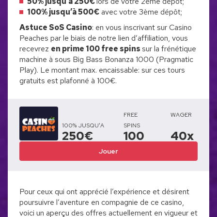
50% jusqu’à 250€
lors de votre 2ème dépôt;
100% jusqu’à 500€
avec votre 3ème dépôt;
Astuce SoS Casino
: en vous inscrivant sur Casino
Peaches par le biais de notre lien d’affiliation, vous
recevrez
en prime 100 free spins
sur la frénétique
machine à sous Big Bass Bonanza 1000 (Pragmatic
Play). Le montant max. encaissable: sur ces tours
gratuits est plafonné à 100€.
FREE
WAGER
100%
JUSQU'A
SPINS
250€
100
40
x
Jouer
Pour ceux qui ont apprécié l’expérience et désirent
poursuivre l’aventure en compagnie de ce casino,
voici un aperçu des offres actuellement en vigueur et