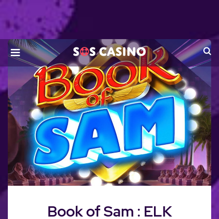
Skip
to
the
content
Book of Sam : ELK