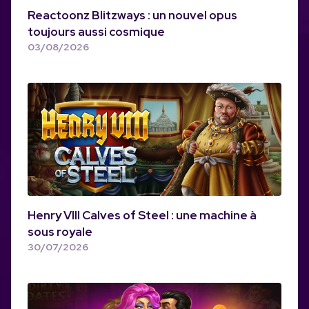
Reactoonz Blitzways : un nouvel opus
toujours aussi cosmique
03/08/2026
Henry VIII Calves of Steel : une machine à
sous royale
30/07/2026