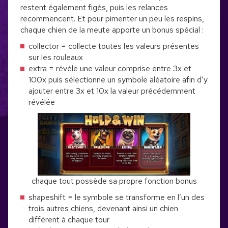
restent également figés, puis les relances
recommencent. Et pour pimenter un peu les respins,
chaque chien de la meute apporte un bonus spécial :
collector = collecte toutes les valeurs présentes
sur les rouleaux
extra = révèle une valeur comprise entre 3x et
100x puis sélectionne un symbole aléatoire afin d’y
ajouter entre 3x et 10x la valeur précédemment
révélée
chaque tout possède sa propre fonction bonus
shapeshift = le symbole se transforme en l’un des
trois autres chiens, devenant ainsi un chien
différent à chaque tour