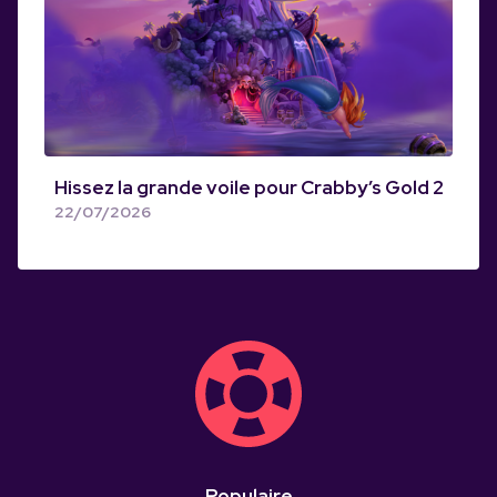
Hissez la grande voile pour Crabby’s Gold 2
22/07/2026
Populaire