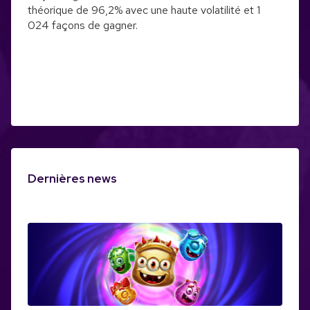
théorique de 96,2% avec une haute volatilité et 1
024 façons de gagner.
Dernières news