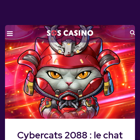
Skip
to
the
content
Cybercats 2088 : le chat