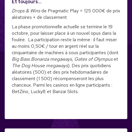
Et toujours...
Drops & Wins
de Pragmatic Play = 125 000€ de prix
aléatoires + de classement
La phase promotionnelle actuelle se termine le 19
octobre, pour laisser place à un nouvel opus dans la
foulée. La participation reste la même : il faut miser
au moins 0,50€ / tour en argent réel sur la
cinquantaine de machines à sous participantes (dont
Big Bass Bonanza megaways, Gates of Olympus
et
The Dog House megaways
). Des prix quotidiens
aléatoires (500) et des prix hebdomadaires de
classement (1 500) récompenseront les plus
chanceux. Parmi les casinos en ligne participants :
BetZino, Lucky8 et Banzai Slots.