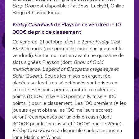
Stop Drop
est disponible : FatBoss, Lucky31, Online
Bingo et Casino Extra.
Friday Cash Flash
de Playson ce vendredi = 10
000€ de prix de classement
Ce vendredi 21 octobre, c'est le 2ème
Friday Cash
Flash
du mois (une promo disponible uniquement le
vendredi). Ce tournoi met en avant une quinzaine de
slots signées Playson (dont
Book of Gold
multichance
,
Legend of Cleopatra megaways et
Solar Queen
). Seules les mises en argent réel
placées sur les titres sélectionnés sont prises en
compte. Elles vous permettront de cumuler des
points (0,50€ misé = 50 points / 1€ misé = 100
points...) pour le classement. Les 100 premiers (= les
joueurs ayant obtenu les 100 meilleurs scores)
seront récompensés par un prix en cash (dont
3000€ pour le 1er classé et 1 000€ pour le 2ème).
Friday Cash Flash
est disponible sur les casinos en
ligne Madnix et Winoui.