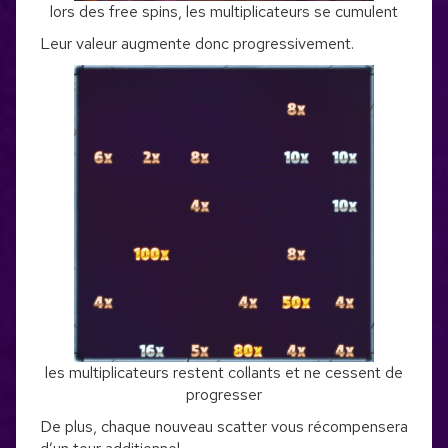
lors des free spins, les multiplicateurs se cumulent
Leur valeur augmente donc progressivement.
les multiplicateurs restent collants et ne cessent de
progresser
De plus, chaque nouveau scatter vous récompensera