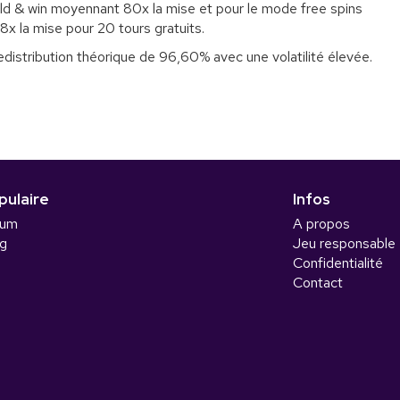
hold & win moyennant 80x la mise et pour le mode free spins
8x la mise pour 20 tours gratuits.
edistribution théorique de 96,60% avec une volatilité élevée.
pulaire
Infos
rum
A propos
g
Jeu responsable
Confidentialité
Contact