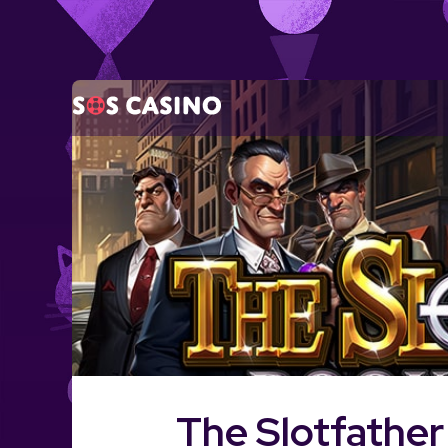
Skip
to
the
content
The Slotfather 