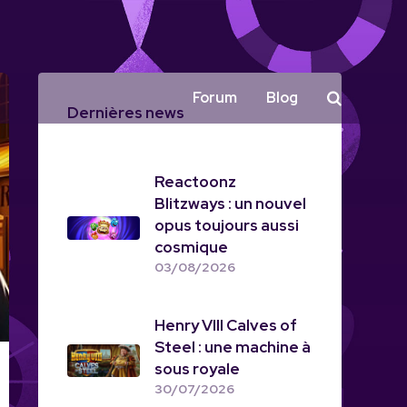
Forum
Blog
Dernières news
Reactoonz
Blitzways : un nouvel
opus toujours aussi
cosmique
03/08/2026
Henry VIII Calves of
Steel : une machine à
sous royale
30/07/2026