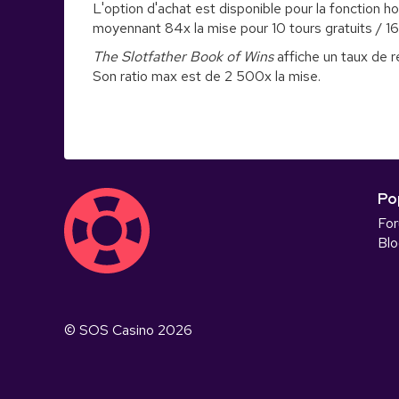
L'option d'achat est disponible pour la fonction 
moyennant 84x la mise pour 10 tours gratuits / 16
The Slotfather Book of Wins
affiche un taux de r
Son ratio max est de 2 500x la mise.
Po
Fo
Blo
© SOS Casino
2026