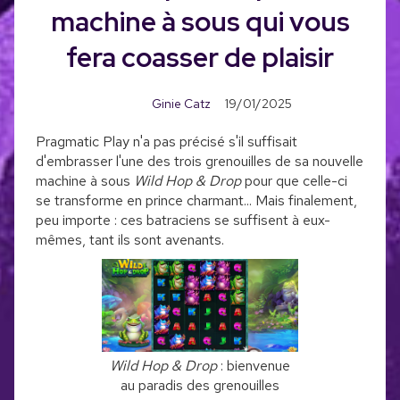
machine à sous qui vous
fera coasser de plaisir
Ginie Catz
19/01/2025
Pragmatic Play n'a pas précisé s'il suffisait
d'embrasser l'une des trois grenouilles de sa nouvelle
machine à sous
Wild Hop & Drop
pour que celle-ci
se transforme en prince charmant... Mais finalement,
peu importe : ces batraciens se suffisent à eux-
mêmes, tant ils sont avenants.
Wild Hop & Drop
: bienvenue
au paradis des grenouilles