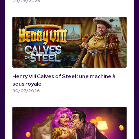
03/08/2026
Henry VIII Calves of Steel : une machine à
sous royale
30/07/2026