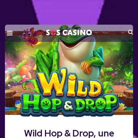
Skip
to
the
content
Wild Hop & Drop, une