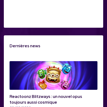
Dernières news
Reactoonz Blitzways : un nouvel opus
toujours aussi cosmique