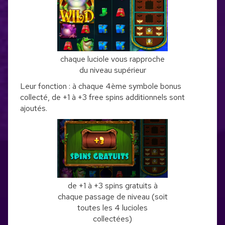
chaque luciole vous rapproche
du niveau supérieur
Leur fonction : à chaque 4ème symbole bonus
collecté, de +1 à +3 free spins additionnels sont
ajoutés.
de +1 à +3 spins gratuits à
chaque passage de niveau (soit
toutes les 4 lucioles
collectées)